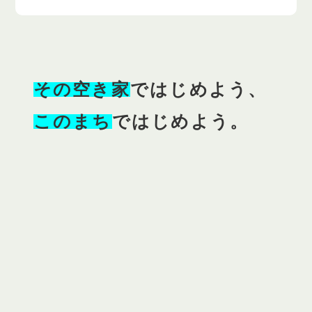
その空き家
ではじめよう、
このまち
ではじめよう。
人材募集
南伊勢町
【地域おこし協力隊募集】2024年8月26日締め切り
おいしいさかなを地域のみんなに届
けたい！漁業のプロとはたらく移動
販売パーソン募集